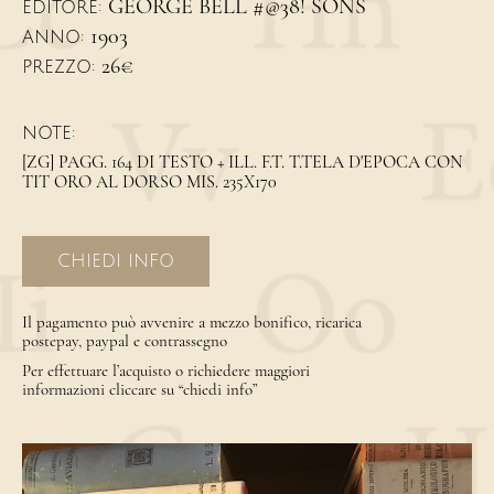
GEORGE BELL #@38! SONS
EDITORE:
1903
ANNO:
26€
PREZZO:
NOTE:
[ZG] PAGG. 164 DI TESTO + ILL. F.T. T.TELA D'EPOCA CON
TIT ORO AL DORSO MIS. 235X170
CHIEDI INFO
Il pagamento può avvenire a mezzo bonifico, ricarica
postepay, paypal e contrassegno
Per effettuare l’acquisto o richiedere maggiori
informazioni cliccare su “chiedi info”