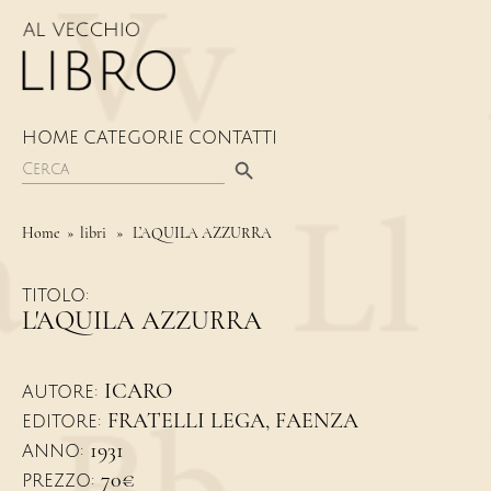
HOME
CATEGORIE
CONTATTI
Search Button
Search
for:
Home
» libri » L’AQUILA AZZURRA
TITOLO:
L'AQUILA AZZURRA
ICARO
AUTORE:
FRATELLI LEGA, FAENZA
EDITORE:
1931
ANNO:
70€
PREZZO: