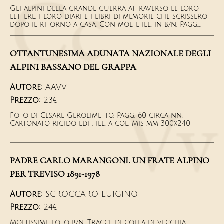
Gli alpini della grande guerra attraverso le loro
lettere, i loro diari e i libri di memorie che scrissero
dopo il ritorno a casa. Con molte ill. in b/n. Pagg.
163- Cartonato edit. ill. a col. Mis mm 230x145
OTTANTUNESIMA ADUNATA NAZIONALE DEGLI
ALPINI BASSANO DEL GRAPPA
Autore:
AAVV
Prezzo:
23€
Foto di Cesare Gerolimetto. Pagg. 60 circa nn.
Cartonato rigido edit. ill. a col. Mis mm 300x240
PADRE CARLO MARANGONI. UN FRATE ALPINO
PER TREVISO 1891-1978
Autore:
SCROCCARO LUIGINO
Prezzo:
24€
Moltissime foto b/n. Tracce di colla di vecchia