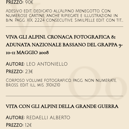
Prezzo:
90€
Adesivo edit. dedicato all'Alpino Menegotto. Con
numerose cartine, anche ripiegate e illustrazioni in
b/n. Pagg. XIX, 2224 consecutive. Similpelle edit. con tit.
al dorso e cofanetto rigido ill. a col. Mis mm 245x180
VIVA GLI ALPINI. CRONACA FOTOGRAFICA 81
ADUNATA NAZIONALE BASSANO DEL GRAPPA 9-
10-11 MAGGIO 2008
Autore:
LEO ANTONIELLO
Prezzo:
23€
Corposo volume fotografico, pagg. non numerate,
Bross. edit. ill, mis. 310x210
VITA CON GLI ALPINI DELLA GRANDE GUERRA
Autore:
REDAELLI ALBERTO
Prezzo:
12€