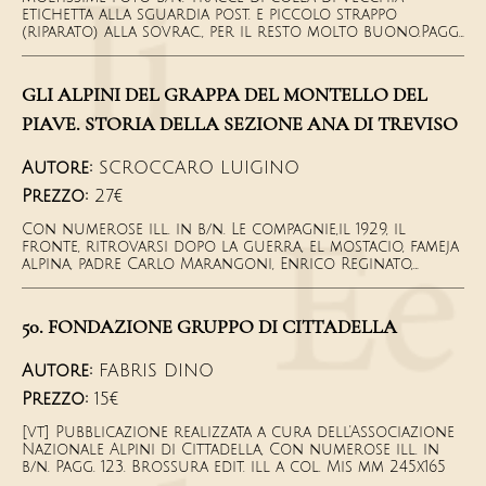
etichetta alla sguardia post. e piccolo strappo
(riparato) alla sovrac., per il resto molto buono.Pagg.
183, cart.molle muto con sovrac., mis. 295x235
GLI ALPINI DEL GRAPPA DEL MONTELLO DEL
PIAVE. STORIA DELLA SEZIONE ANA DI TREVISO
Autore:
SCROCCARO LUIGINO
Prezzo:
27€
Con numerose ill. in b/n. Le compagnie,il 1929, il
fronte, ritrovarsi dopo la guerra, el mostacio, fameja
alpina, padre Carlo Marangoni, Enrico Reginato,
Fontanelle, sezione ANA di Treviso dal 1921 al 1993,
indici dei nomi. Ottimo esemplare. Pagg. 190. Cartonato
rigido con sovrac. edit. ill. Mis mm 295x210
50. FONDAZIONE GRUPPO DI CITTADELLA
Autore:
FABRIS DINO
Prezzo:
15€
[vt] Pubblicazione realizzata a cura dell'Associazione
Nazionale Alpini di Cittadella, Con numerose ill. in
b/n. Pagg. 123. Brossura edit. ill a col. Mis mm 245x165