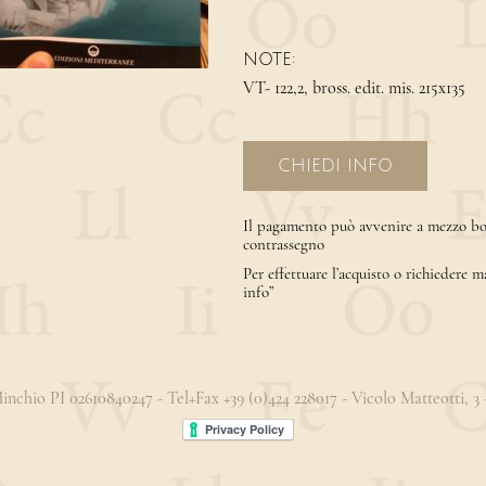
NOTE:
VT- 122,2, bross. edit. mis. 215x135
CHIEDI INFO
Il pagamento può avvenire a mezzo bon
contrassegno
Per effettuare l’acquisto o richiedere m
info”
 Minchio PI 02610840247 - Tel+Fax +39 (0)424 228017 - Vicolo Matteotti, 