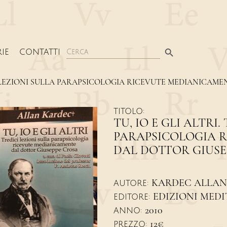
Search Button
Search
IE
CONTATTI
for:
ICI LEZIONI SULLA PARAPSICOLOGIA RICEVUTE MEDIANICAM
TITOLO:
TU, IO E GLI ALTRI
PARAPSICOLOGIA 
DAL DOTTOR GIUSE
KARDEC ALLAN
AUTORE:
EDIZIONI MED
EDITORE:
2010
ANNO:
12€
PREZZO: