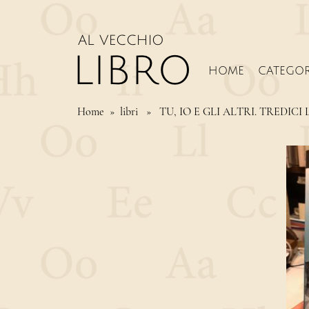
HOME
CATEGOR
Home
» libri » TU, IO E GLI ALTRI. TRED