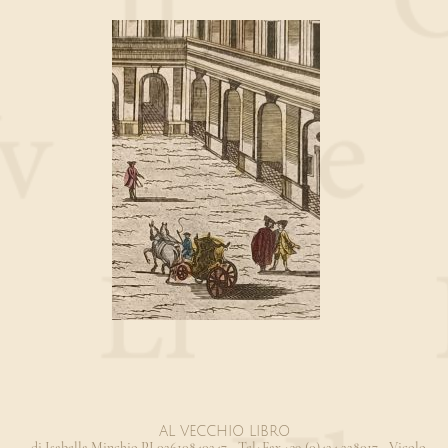
AL VECCHIO LIBRO
- di Isabella Minchio PI 02610840247 - Tel+Fax +39 (0)424 228017 - Vicolo