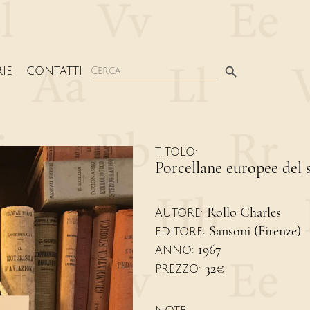
Search Button
Search
IE
CONTATTI
for:
TITOLO:
Porcellane europee del 
Rollo Charles
AUTORE:
Sansoni (Firenze)
EDITORE:
1967
ANNO:
32€
PREZZO: