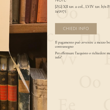
NOTE:
[ZG] XII tav. a col., LVIV tav. b/n P
245x175
CHIEDI INFO
Il pagamento può avvenire a mezzo bon
contrassegno
Per effettuare l’acquisto o richiedere m
info”