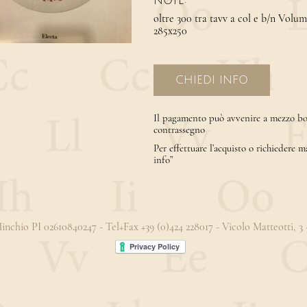
NOTE:
oltre 300 tra tavv a col e b/n Volumi
285x250
CHIEDI INFO
Il pagamento può avvenire a mezzo bon
contrassegno
Per effettuare l’acquisto o richiedere m
info”
 Minchio PI 02610840247 - Tel+Fax +39 (0)424 228017 - Vicolo Matteotti, 