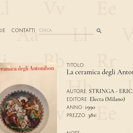
Search Button
Search
IE
CONTATTI
for:
TITOLO:
La ceramica degli Ant
STRINGA - ERIC
AUTORE:
Electa (Milano)
EDITORE:
1990
ANNO:
38€
PREZZO: