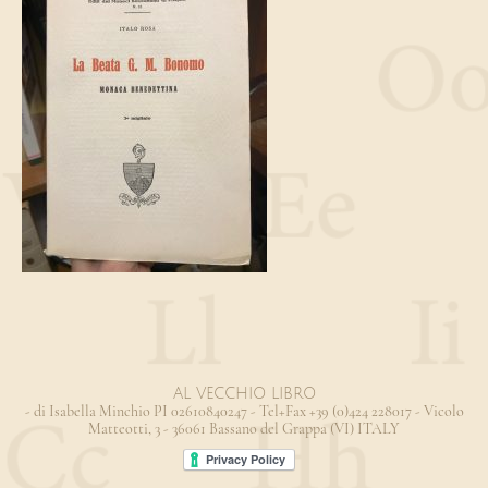
AL VECCHIO LIBRO
- di Isabella Minchio PI 02610840247 - Tel+Fax +39 (0)424 228017 - Vicolo
Matteotti, 3 - 36061 Bassano del Grappa (VI) ITALY