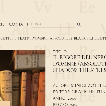
Search Button
Search
IE
CONTATTI
for:
LHOUETTES E TEATRI D’OMBRE (ABSOLUTELY BLACK SILHOU
TITOLO:
IL RIGORE DEL NER
D'OMBRE (ABSOLUT
SHADOW THEATRE
MINICI ZOTTI 
AUTORE:
GRAFICHE TUR
EDITORE:
2006
ANNO:
24€
PREZZO: