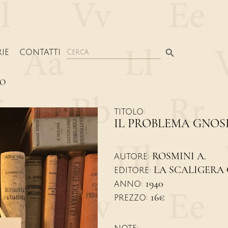
Search Button
Search
IE
CONTATTI
for:
CO
TITOLO:
IL PROBLEMA GNO
ROSMINI A.
AUTORE:
LA SCALIGERA 
EDITORE:
1940
ANNO:
16€
PREZZO: