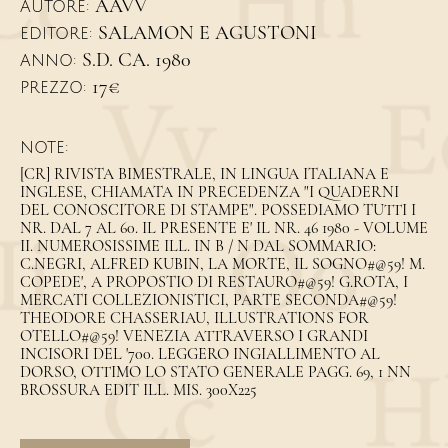
AAVV
AUTORE:
SALAMON E AGUSTONI
EDITORE:
S.D. CA. 1980
ANNO:
17€
PREZZO:
NOTE:
[CR] RIVISTA BIMESTRALE, IN LINGUA ITALIANA E
INGLESE, CHIAMATA IN PRECEDENZA "I QUADERNI
DEL CONOSCITORE DI STAMPE". POSSEDIAMO TUTTI I
NR. DAL 7 AL 60. IL PRESENTE E' IL NR. 46 1980 - VOLUME
II. NUMEROSISSIME ILL. IN B / N DAL SOMMARIO:
C.NEGRI, ALFRED KUBIN, LA MORTE, IL SOGNO#@59! M.
COPEDE', A PROPOSTIO DI RESTAURO#@59! G.ROTA, I
MERCATI COLLEZIONISTICI, PARTE SECONDA#@59!
THEODORE CHASSERIAU, ILLUSTRATIONS FOR
OTELLO#@59! VENEZIA ATTRAVERSO I GRANDI
INCISORI DEL '700. LEGGERO INGIALLIMENTO AL
DORSO, OTTIMO LO STATO GENERALE PAGG. 69, 1 NN
BROSSURA EDIT ILL. MIS. 300X225