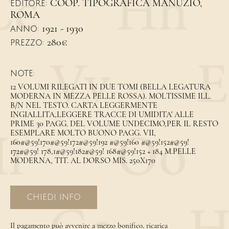
COOP. TIPOGRAFICA MANUZIO,
EDITORE:
ROMA
1921 - 1930
ANNO:
280€
PREZZO:
NOTE:
12 VOLUMI RILEGATI IN DUE TOMI (BELLA LEGATURA
MODERNA IN MEZZA PELLE ROSSA). MOLTISSIME ILL.
B/N NEL TESTO. CARTA LEGGERMENTE
INGIALLITA,LEGGERE TRACCE DI UMIDITA' ALLE
PRIME 30 PAGG. DEL VOLUME UNDECIMO,PER IL RESTO
ESEMPLARE MOLTO BUONO PAGG. VII,
160#@59!170#@59!172#@59!192 #@59!160 #@59!152#@59!
172#@59! 178,1#@59!182#@59! 168#@59!152 + 184 M.PELLE
MODERNA, TIT. AL DORSO MIS. 250X170
CHIEDI INFO
Il pagamento può avvenire a mezzo bonifico, ricarica