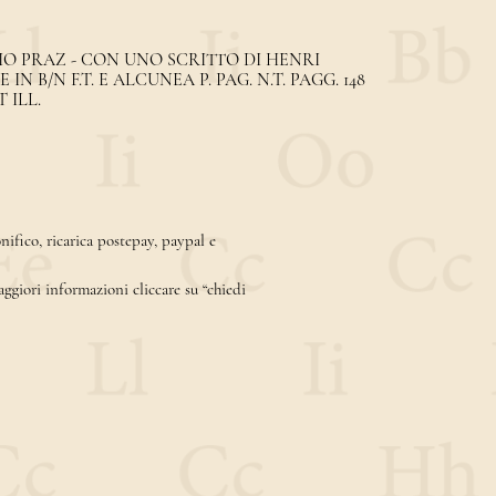
IO PRAZ - CON UNO SCRITTO DI HENRI
 B/N F.T. E ALCUNEA P. PAG. N.T. PAGG. 148
 ILL.
ifico, ricarica postepay, paypal e
aggiori informazioni cliccare su “chiedi