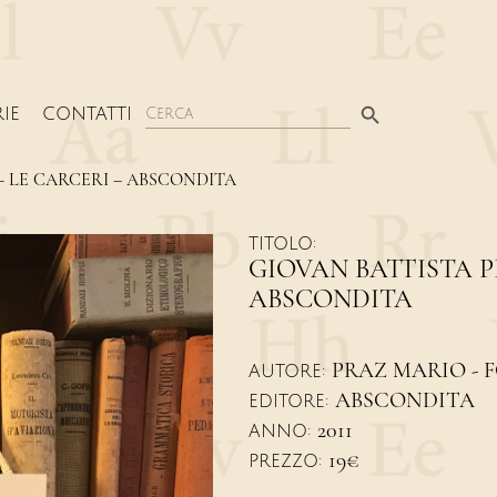
Search Button
Search
IE
CONTATTI
for:
 – LE CARCERI – ABSCONDITA
TITOLO:
GIOVAN BATTISTA PI
ABSCONDITA
PRAZ MARIO - 
AUTORE:
ABSCONDITA
EDITORE:
2011
ANNO:
19€
PREZZO: