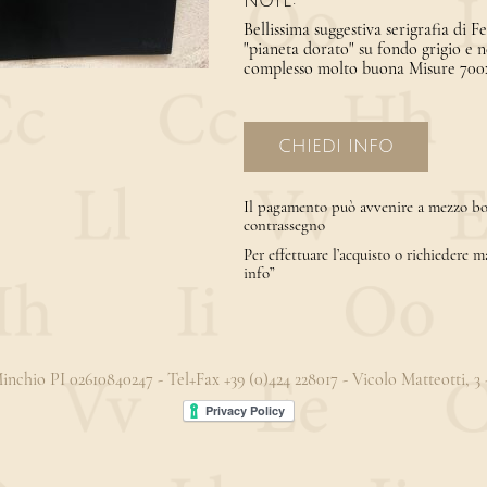
NOTE:
Bellissima suggestiva serigrafia di F
"pianeta dorato" su fondo grigio e 
complesso molto buona Misure 700
CHIEDI INFO
Il pagamento può avvenire a mezzo bon
contrassegno
Per effettuare l’acquisto o richiedere m
info”
 Minchio PI 02610840247 - Tel+Fax +39 (0)424 228017 - Vicolo Matteotti, 