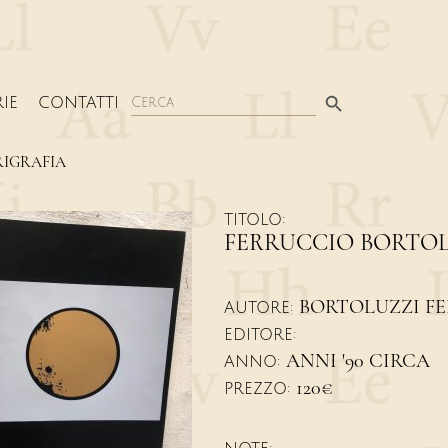
Search Button
Search
IE
CONTATTI
for:
RIGRAFIA
TITOLO:
FERRUCCIO BORTOL
BORTOLUZZI F
AUTORE:
EDITORE:
ANNI '90 CIRCA
ANNO:
120€
PREZZO: