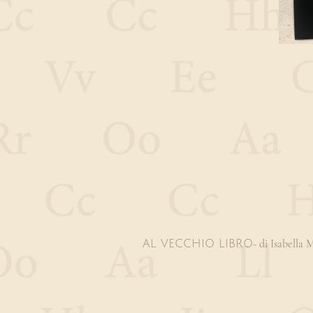
- di Isabella
AL VECCHIO LIBRO