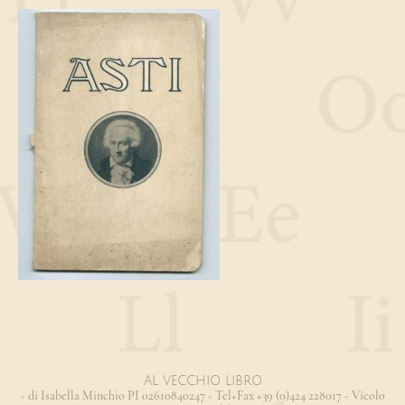
AL VECCHIO LIBRO
- di Isabella Minchio PI 02610840247 - Tel+Fax +39 (0)424 228017 - Vicolo