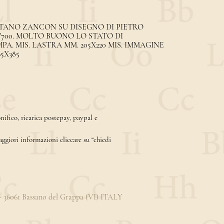
TANO ZANCON SU DISEGNO DI PIETRO
'700. MOLTO BUONO LO STATO DI
. MIS. LASTRA MM. 205X220 MIS. IMMAGINE
65X385
ifico, ricarica postepay, paypal e
aggiori informazioni cliccare su “chiedi
3 - 36061 Bassano del Grappa (VI) ITALY