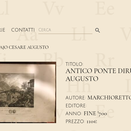
Search Button
Search
IE
CONTATTI
for:
GAJO CESARE AUGUSTO
TITOLO:
ANTICO PONTE DIR
AUGUSTO
MARCHIORETTO
AUTORE:
EDITORE:
FINE '700
ANNO:
110€
PREZZO: