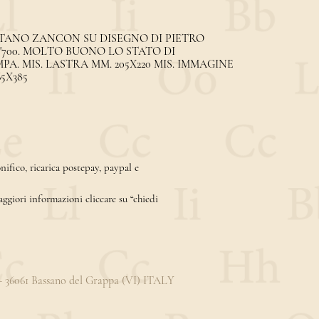
TANO ZANCON SU DISEGNO DI PIETRO
'700. MOLTO BUONO LO STATO DI
. MIS. LASTRA MM. 205X220 MIS. IMMAGINE
65X385
ifico, ricarica postepay, paypal e
aggiori informazioni cliccare su “chiedi
3 - 36061 Bassano del Grappa (VI) ITALY